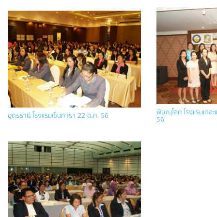
พิษณุโลก โรงแรมเดอะแก
อุดรธานี โรงแรมเซ็นทารา 22 ต.ค. 56
56