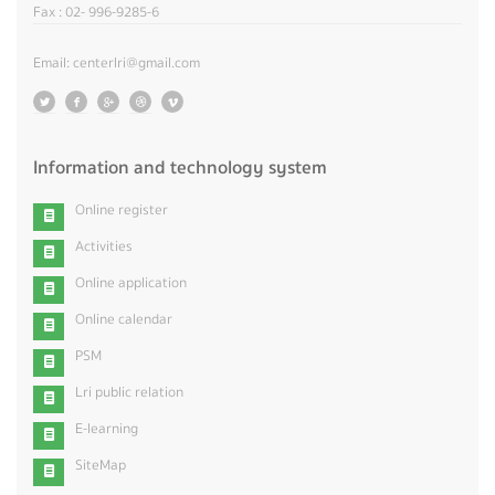
Fax : 02- 996-9285-6
Email: centerlri@gmail.com
Information and technology system
Online register
Activities
Online application
Online calendar
PSM
Lri public relation
E-learning
SiteMap