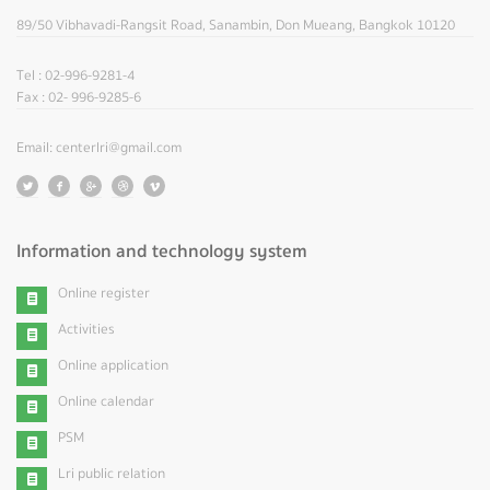
89/50 Vibhavadi-Rangsit Road, Sanambin, Don Mueang, Bangkok 10120
Tel : 02-996-9281-4
Fax : 02- 996-9285-6
Email: centerlri@gmail.com
Information and technology system
Online register
Activities
Online application
Online calendar
PSM
Lri public relation