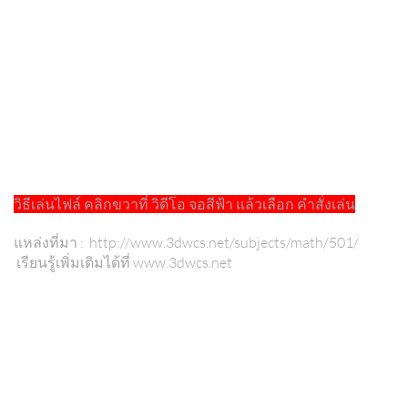
วิธีเล่นไฟล์ คลิกขวาที่ วิดีโอ จอสีฟ้า แล้วเลือก คำสั่งเล่น
แหล่งที่มา : http://www.3dwcs.net/subjects/math/501/
เรียนรู้เพิ่มเติมได้ที่ www.3dwcs.net