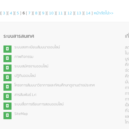
][
3
][
4
][
5
]
6
[
7
][
8
][
9
][
10
][
11
][
12
][
13
][
14
]
หน้าถัดไป>>
ระบบสารสนเทศ
เก
ระบบลงทะเบียนสัมมนาออนไลน์
สถ
ใน
ภาพกิจกรรม
บู
ศึ
ระบบสมัครงานออนไลน์
จั
ปฏิทินออนไลน์
ศึ
มั
โครงการสัมมนาวิชาการและทัศนศึกษาดูงานต่างประเทศ
กา
กา
สารสัมพันธ์ Lri
กา
ระบบสื่อการเรียนการสอนออนไลน์
เป
ที
SiteMap
แล
ไท