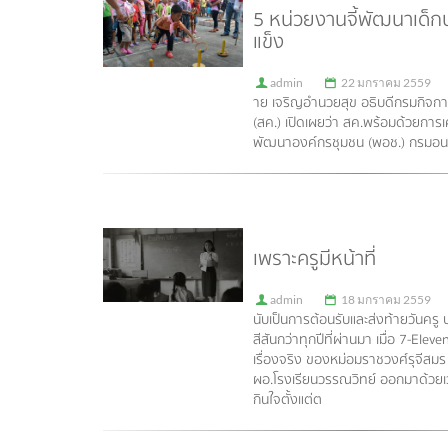
5 หน่วยงานจี้พัฒนาเด็ก
แข็ง
admin
22 มกราคม 2559
าย เจริญอำนวยสุข อธิบดีกรมกิจก
(สค.) เปิดเผยว่า สค.พร้อมด้วยการเ
พัฒนาองค์กรชุมชน (พอช.) กรมอนา
เพราะครูมีหน้าที่
admin
18 มกราคม 2559
นับเป็นการต้อนรับและส่งท้ายวันครู ปร
สีสันกว่าทุกปีที่ผ่านมา เมื่อ 7-Ele
เรื่องจริง ของหม่อมราชวงศ์รุจีสมร 
ผอ.โรงเรียนวรรณวิทย์ ออกมาด้วยเ
กินใจตั้งแต่ต