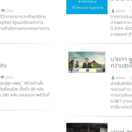
2701
admin
รีว่าการกระทรวงศึกษาธิการ
จากการประชุ
ษฐศิลป์ รัฐมนตรีช่วยว่าการ
ตามพระราชดำ
ริหารสำนักงานคณะกรรมการการ
ปี 2559 เมื่
ราชพฤกษ์ ตำบล
นายกฯ พู
กจน
ความสุขใ
2551
admin
ขสู่ลูก สพฐ.” สร้างบ้านให้
สำหรับนักเรีย
ัยเรียบร้อย ตั้งเป้า 89 หลัง
ทบทวนตำรา 
ง 280 หลัง มอบคุณภาพชีวิตที่
ทางการศึกษ
G-NET มากมา
จำเป็น แต่จะ
เลขาฯ สพ