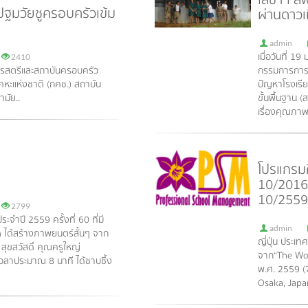
ปฐมวัยชูครอบครัวเข้ม
ผ่านดาวเ
admin
เมื่อวันที่ 
2410
ารสตรีและสถาบันครอบครัว
กรรมการการศ
คหะแห่งชาติ (กคช.) สถาบัน
ปัญหาโรงเรี
มัย..
ขั้นพื้นฐาน 
เรื่องคุณภาพ
โปรแกรมศ
10/2016 
10/2559
2799
ะจำปี 2559 ครั้งที่ 60 ที่มี
admin
ven ได้สร้างภาพยนตร์สั้นๆ จาก
ญี่ปุ่น ประเท
สุขสวัสดิ์ คุณครูใหญ่
จาก“The Worl
วลาประมาณ 8 นาที ได้ซาบซึ้ง
พ.ศ. 2559 (
Osaka, Japa