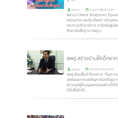
admin
8 กุมภาพันธ์ 2559
พล.อ.ดาว์พงษ์ รัตนสุวรรณ รัฐมนต
พร้อมด้วย นพ.ธีระเกียรติ เจริญเศร
กระทรวงศึกษาธิการ หารือกับผู้บ
ศึกษาขั้นพื้นฐาน (สพฐ.)..
สพฐ.สร้างบ้านให้เด็กยา
admin
28 มกราคม 2559
สพฐ.เป็นปลื้มทำโครงการ “คืนความสุ
นักเรียนยากจนมีปัญหาเรื่องที่อยู่อาศ
ปรากฎมีผู้ใจบุญสมทบทุนสร้างได้ถึ
ดีขึ้นให้เด็กได้...