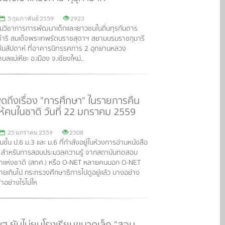
5 กุมภาพันธ์ 2559
2923
มวิชาการการพัฒนาเด็กและเยาวชนในถิ่นทุรกันดาร
ริ สมเด็จพระเทพรัตนราชสุดาฯ สยามบรมราชกุมารี
อต้นสัปดาห์ ที่อาคารนิทรรศการ 2 อุทยานหลวง
แม่เหียะ อ.เมือง จ.เชียงใหม่..
ดถึงเรื่อง "การศึกษา" ในรายการคืน
ห้คนในชาติ วันที่ 22 มกราคม 2559
25 มกราคม 2559
2508
นชั้น ป.6 ม.3 และ ม.6 ที่กำลังอยู่ในห้วงการอ่านหนังสือ
สำหรับการสอบประมวลความรู้ จากสถาบันทดสอบ
าแห่งชาติ (สทศ.) หรือ O-NET หลายคนบอก O-NET
ยเกินไป กระทรวงศึกษาธิการไปดูอยู่แล้ว บางอย่าง
ทำอย่างไรไม่ให
ฐ.ยันไม่ยุบโรงเรียนขนาดเล็ก "สอน