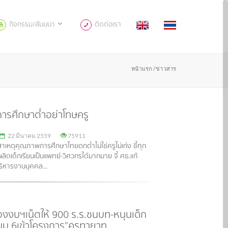
กิจกรรม/สัมมนา
ติดต่อเรา
หน้าแรก /
ข่าวสาร
ารศึกษาต่ำอย่าโทษครู
22 มีนาคม 2559
75911
สาเหตุคุณภาพการศึกษาไทยตกต่ำไม่ใช่ครูไม่เก่ง ชี้ทุก
ผลิตเด็กเรียนเป็นแพทย์-วิศวกรได้มากมาย จี้ ศธ.แก้
ิหารงานบุคคล...
แจงงบฯเน็ตให้ 900 ร.ร.ชนบท-หนุนเด็ก
ม.6เข้าโครงการ"คุรุทายาท